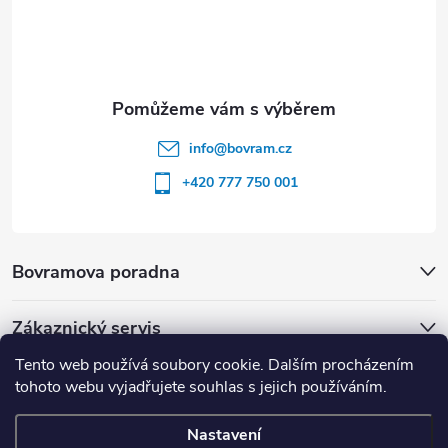
info
@
bovram.cz
+420 777 750 001
Bovramova poradna
Zákaznický servis
Tento web používá soubory cookie. Dalším procházením
tohoto webu vyjadřujete souhlas s jejich používáním.
Nastavení