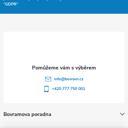
a
"
GDPR
"
t
í
info
@
bovram.cz
+420 777 750 001
Bovramova poradna