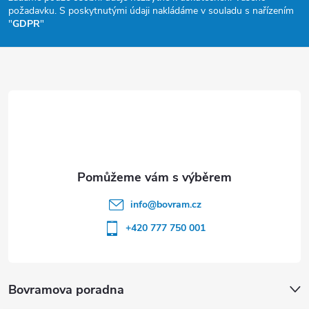
a
požadavku. S poskytnutými údaji nakládáme v souladu s nařízením
"
GDPR
"
t
í
info
@
bovram.cz
+420 777 750 001
Bovramova poradna