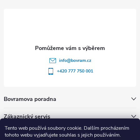
í
info
@
bovram.cz
+420 777 750 001
Bovramova poradna
Zákaznický servis
Tento web používá soubory cookie. Dalším procházením
tohoto webu vyjadřujete souhlas s jejich používáním.