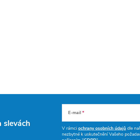
E-mail
a slevách
V rámci
ochrany osobních údajů
dle nař
nezbytné k uskutečnění Vašeho požadav