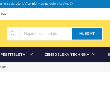
čně za doručení. Více informací najdete v košíku. 😊
Bovramova poradna
Moje objednávka
HLEDAT
PĚSTITELSTVÍ
ZEMĚDĚLSKÁ TECHNIKA
 okusu