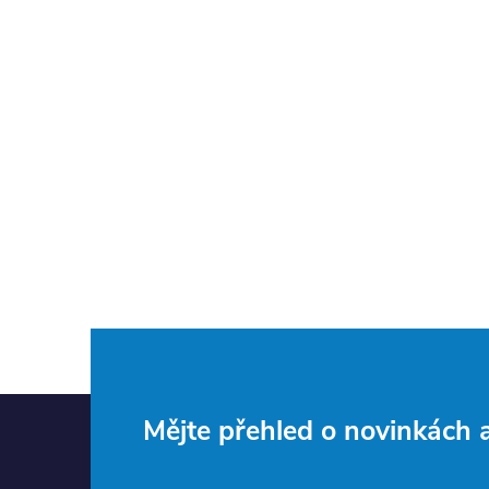
Z
Mějte přehled o novinkách
á