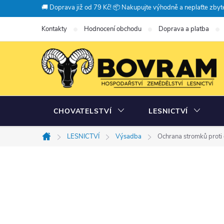
Přejít
🚚 Doprava již od 79 Kč! 📦 Nakupujte výhodně a neplaťte zbyte
na
Kontakty
Hodnocení obchodu
Doprava a platba
obsah
CHOVATELSTVÍ
LESNICTVÍ
LESNICTVÍ
Výsadba
Ochrana stromků proti
Domů