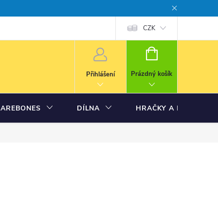
CZK
NÁKUPNÍ
KOŠÍK
Prázdný košík
Přihlášení
BAREBONES
DÍLNA
HRAČKY A MODELY