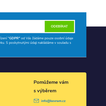
ODEBÍRAT
ízení "
GDPR"
od Vás žádáme pouze osobní údaje
ku. S poskytnutými údaji nakládáme v souladu s
info
@
bovram.cz