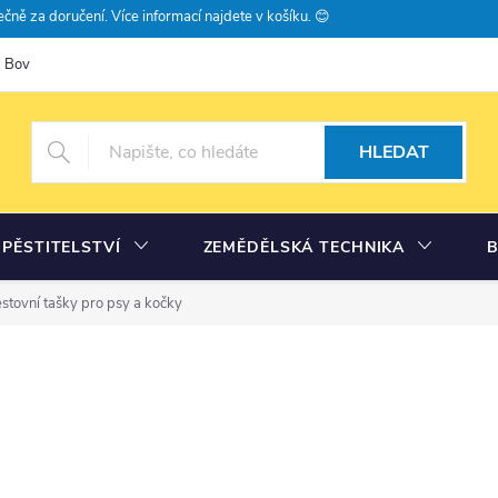
čně za doručení. Více informací najdete v košíku. 😊
Bovramova poradna
Moje objednávka
HLEDAT
PĚSTITELSTVÍ
ZEMĚDĚLSKÁ TECHNIKA
stovní tašky pro psy a kočky