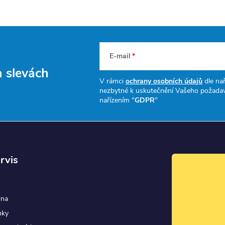
E-mail
a slevách
V rámci
ochrany osobních údajů
dle nař
nezbytné k uskutečnění Vašeho požadav
nařízením "
GDPR
"
rvis
dna
nky