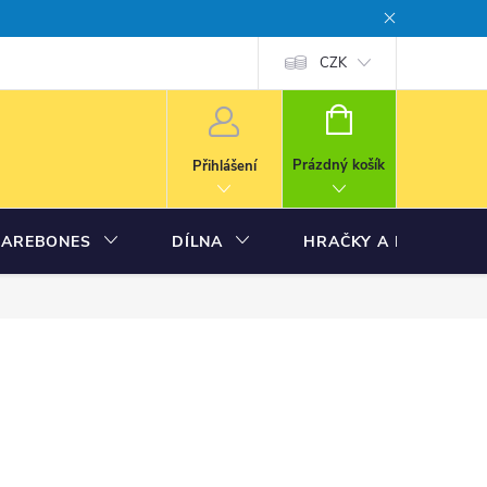
CZK
NÁKUPNÍ
KOŠÍK
Prázdný košík
Přihlášení
BAREBONES
DÍLNA
HRAČKY A MODELY