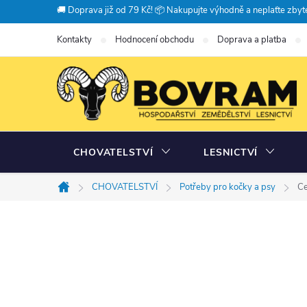
Přejít
🚚 Doprava již od 79 Kč! 📦 Nakupujte výhodně a neplaťte zbyte
na
Kontakty
Hodnocení obchodu
Doprava a platba
obsah
CHOVATELSTVÍ
LESNICTVÍ
CHOVATELSTVÍ
Potřeby pro kočky a psy
Ce
Domů