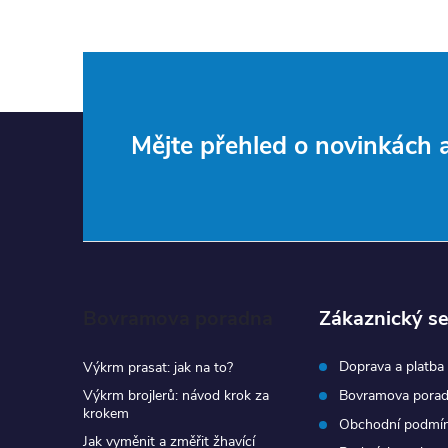
Z
Mějte přehled o novinkách
á
p
a
Bovramova poradna
Zákaznický se
t
Doprava a platba
Výkrm prasat: jak na to?
í
Výkrm brojlerů: návod krok za
Bovramova pora
krokem
Obchodní podmí
Jak vyměnit a změřit žhavící