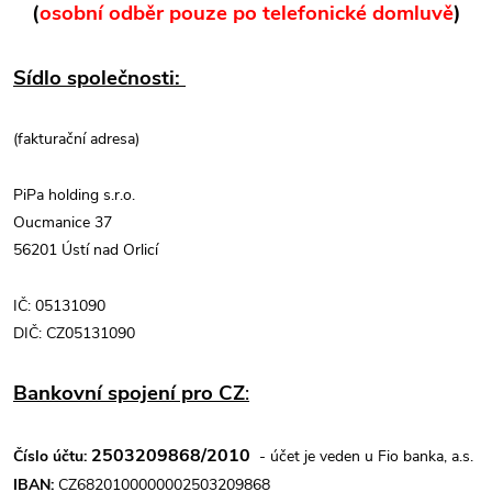
(
osobní odběr pouze po telefonické domluvě
)
Sídlo společnosti:
(fakturační adresa)
PiPa holding s.r.o.
Oucmanice 37
56201 Ústí nad Orlicí
IČ: 05131090
DIČ: CZ05131090
Bankovní spojení pro CZ
:
2503209868/2010
Číslo účtu:
- účet je veden u
Fio banka, a.s.
IBAN:
CZ6820100000002503209868