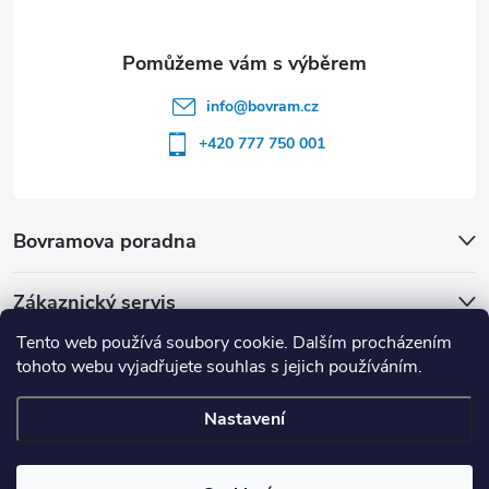
info
@
bovram.cz
+420 777 750 001
Bovramova poradna
Zákaznický servis
Tento web používá soubory cookie. Dalším procházením
tohoto webu vyjadřujete souhlas s jejich používáním.
Nastavení
Copyright 2026
BOVRAM.cz
. Všechna práva vyhrazena.