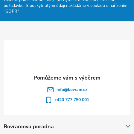
a
požadavku. S poskytnutými údaji nakládáme v souladu s nařízením
"
GDPR
"
t
í
info
@
bovram.cz
+420 777 750 001
Bovramova poradna