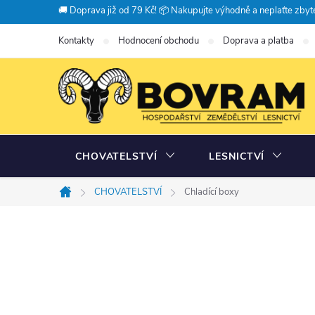
Přejít
🚚 Doprava již od 79 Kč! 📦 Nakupujte výhodně a neplaťte zbyte
na
Kontakty
Hodnocení obchodu
Doprava a platba
obsah
CHOVATELSTVÍ
LESNICTVÍ
CHOVATELSTVÍ
Chladící boxy
Domů