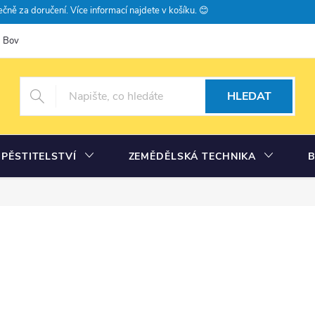
čně za doručení. Více informací najdete v košíku. 😊
Bovramova poradna
Moje objednávka
HLEDAT
PĚSTITELSTVÍ
ZEMĚDĚLSKÁ TECHNIKA