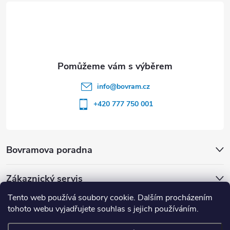
í
info
@
bovram.cz
+420 777 750 001
Bovramova poradna
Zákaznický servis
Tento web používá soubory cookie. Dalším procházením
tohoto webu vyjadřujete souhlas s jejich používáním.