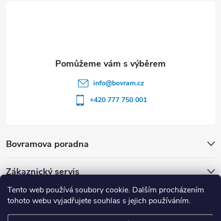
í
info
@
bovram.cz
+420 777 750 001
Bovramova poradna
Zákaznický servis
Tento web používá soubory cookie. Dalším procházením
tohoto webu vyjadřujete souhlas s jejich používáním.