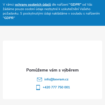
p
V rámci
ochrany osobních údajů
dle nařízení "
GDPR"
od Vás
žádáme pouze osobní údaje nezbytné k uskutečnění Vašeho
a
požadavku. S poskytnutými údaji nakládáme v souladu s nařízením
"
GDPR
"
t
í
info
@
bovram.cz
+420 777 750 001