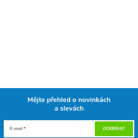
Mějte přehled o novinkách
a slevách
Z
á
E-mail
ODEBÍRAT