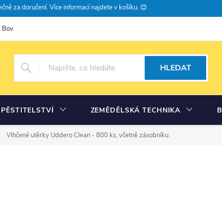
čně za doručení. Více informací najdete v košíku. 😊
Bovramova poradna
Moje objednávka
HLEDAT
PĚSTITELSTVÍ
ZEMĚDĚLSKÁ TECHNIKA
Vlhčené utěrky Uddero Clean
- 800 ks, včetně zásobníku.