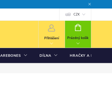
CZK
NÁKUPNÍ
KOŠÍK
Prázdný košík
Přihlášení
BAREBONES
DÍLNA
HRAČKY A MODELY