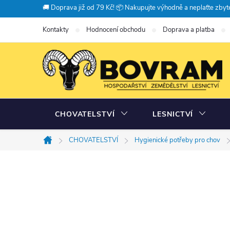
Přejít
🚚 Doprava již od 79 Kč! 📦 Nakupujte výhodně a neplaťte zbyte
na
Kontakty
Hodnocení obchodu
Doprava a platba
obsah
CHOVATELSTVÍ
LESNICTVÍ
CHOVATELSTVÍ
Hygienické potřeby pro chov
Domů