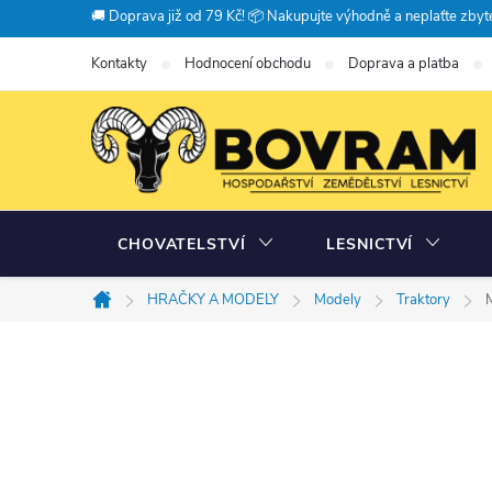
Přejít
🚚 Doprava již od 79 Kč! 📦 Nakupujte výhodně a neplaťte zbyte
na
Kontakty
Hodnocení obchodu
Doprava a platba
obsah
CHOVATELSTVÍ
LESNICTVÍ
HRAČKY A MODELY
Modely
Traktory
Domů