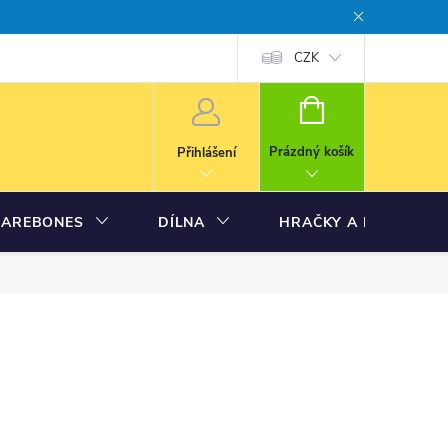
CZK
NÁKUPNÍ
KOŠÍK
Prázdný košík
Přihlášení
BAREBONES
DÍLNA
HRAČKY A MODELY