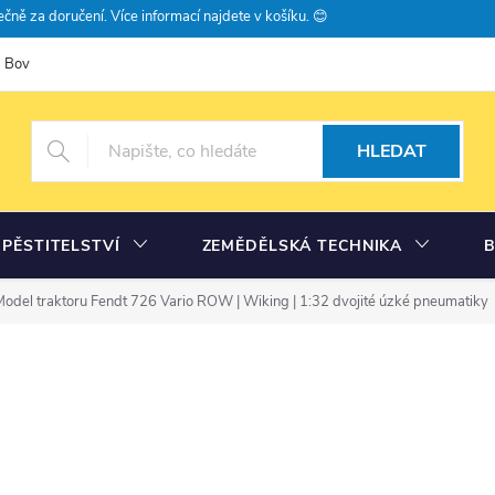
čně za doručení. Více informací najdete v košíku. 😊
Bovramova poradna
Moje objednávka
HLEDAT
PĚSTITELSTVÍ
ZEMĚDĚLSKÁ TECHNIKA
Model traktoru Fendt 726 Vario ROW | Wiking | 1:32
dvojité úzké pneumatiky