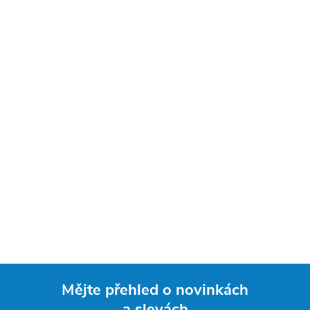
Mějte přehled o novinkách
a slevách