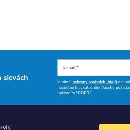
E-mail
a slevách
V rámci
ochrany osobních údajů
dle nař
nezbytné k uskutečnění Vašeho požadav
nařízením "
GDPR
"
rvis