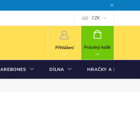
CZK
NÁKUPNÍ
KOŠÍK
Prázdný košík
Přihlášení
BAREBONES
DÍLNA
HRAČKY A MODELY