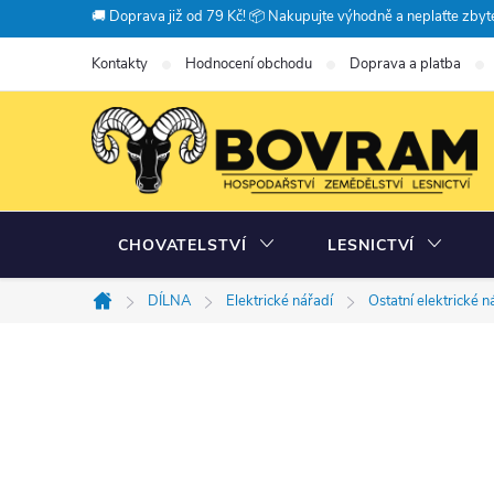
Přejít
🚚 Doprava již od 79 Kč! 📦 Nakupujte výhodně a neplaťte zbyte
na
Kontakty
Hodnocení obchodu
Doprava a platba
obsah
CHOVATELSTVÍ
LESNICTVÍ
DÍLNA
Elektrické nářadí
Ostatní elektrické n
Domů