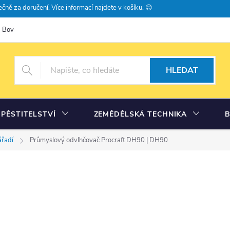
čně za doručení. Více informací najdete v košíku. 😊
Bovramova poradna
Moje objednávka
HLEDAT
PĚSTITELSTVÍ
ZEMĚDĚLSKÁ TECHNIKA
ářadí
Průmyslový odvlhčovač Procraft DH90 | DH90