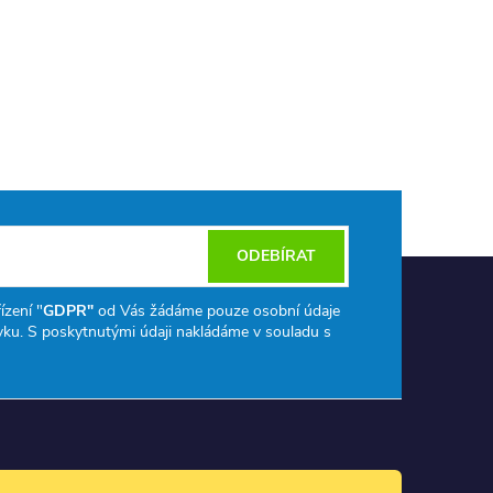
ODEBÍRAT
ízení "
GDPR"
od Vás žádáme pouze osobní údaje
ku. S poskytnutými údaji nakládáme v souladu s