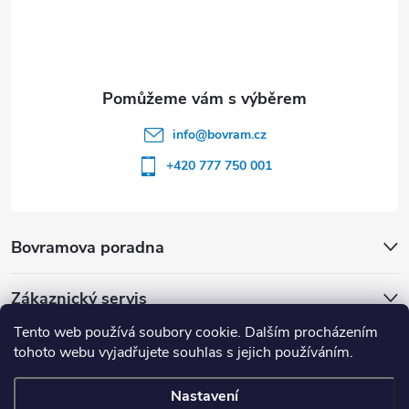
info
@
bovram.cz
+420 777 750 001
Bovramova poradna
Zákaznický servis
Tento web používá soubory cookie. Dalším procházením
tohoto webu vyjadřujete souhlas s jejich používáním.
Nastavení