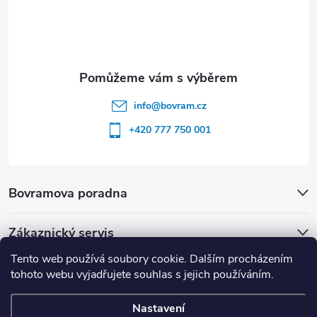
info
@
bovram.cz
+420 777 750 001
Bovramova poradna
Zákaznický servis
Tento web používá soubory cookie. Dalším procházením
tohoto webu vyjadřujete souhlas s jejich používáním.
Nastavení