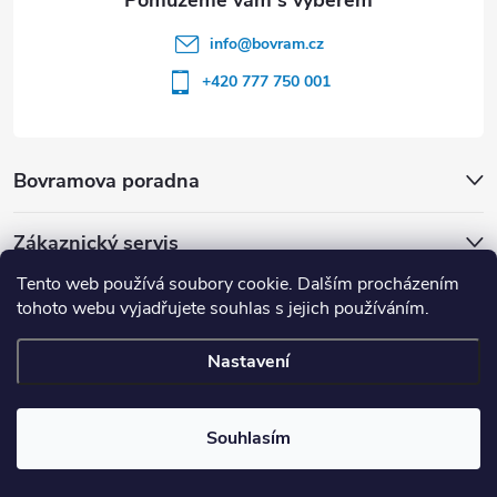
info
@
bovram.cz
+420 777 750 001
Bovramova poradna
Zákaznický servis
Tento web používá soubory cookie. Dalším procházením
tohoto webu vyjadřujete souhlas s jejich používáním.
Nastavení
Copyright 2026
BOVRAM.cz
. Všechna práva vyhrazena.
Souhlasím
Vytvořil Shoptet
| nastavilo & upravilo
ZOOM STUDIO