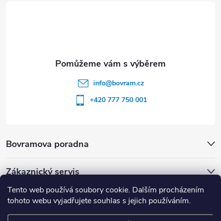
í
info
@
bovram.cz
+420 777 750 001
Bovramova poradna
Zákaznický servis
Tento web používá soubory cookie. Dalším procházením
tohoto webu vyjadřujete souhlas s jejich používáním.