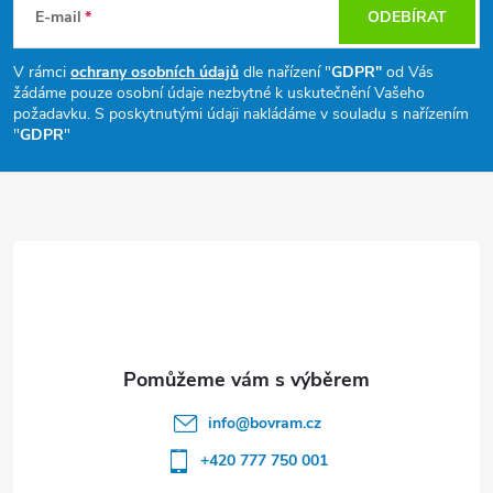
á
E-mail
ODEBÍRAT
p
V rámci
ochrany osobních údajů
dle nařízení "
GDPR"
od Vás
žádáme pouze osobní údaje nezbytné k uskutečnění Vašeho
a
požadavku. S poskytnutými údaji nakládáme v souladu s nařízením
"
GDPR
"
t
í
info
@
bovram.cz
+420 777 750 001