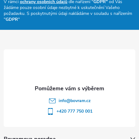
p
V rámci
ochrany osobních údajů
dle nařízení "
GDPR"
od Vás
žádáme pouze osobní údaje nezbytné k uskutečnění Vašeho
a
požadavku. S poskytnutými údaji nakládáme v souladu s nařízením
"
GDPR
"
t
í
info
@
bovram.cz
+420 777 750 001