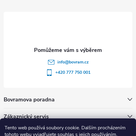
í
info
@
bovram.cz
+420 777 750 001
Bovramova poradna
Zákaznický servis
Tento web používá soubory cookie. Dalším procházením
tohoto webu vyjadřujete souhlas s jejich používáním.