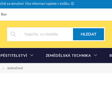
čně za doručení. Více informací najdete v košíku. 😊
Bovramova poradna
Moje objednávka
HLEDAT
PĚSTITELSTVÍ
ZEMĚDĚLSKÁ TECHNIKA
Jednočinné