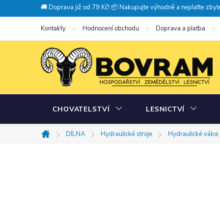
Přejít
🚚 Doprava již od 79 Kč! 📦 Nakupujte výhodně a neplaťte zbyte
na
Kontakty
Hodnocení obchodu
Doprava a platba
obsah
CHOVATELSTVÍ
LESNICTVÍ
DÍLNA
Hydraulické stroje
Hydraulické válce
Domů