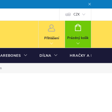
CZK
NÁKUPNÍ
KOŠÍK
Prázdný košík
Přihlášení
BAREBONES
DÍLNA
HRAČKY A MODELY
am