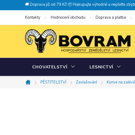
Přejít
🚚 Doprava již od 79 Kč! 📦 Nakupujte výhodně a neplaťte zbyte
na
Kontakty
Hodnocení obchodu
Doprava a platba
obsah
CHOVATELSTVÍ
LESNICTVÍ
PĚSTITELSTVÍ
Zavlažování
Konve na zalévá
Domů