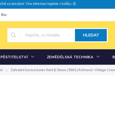
čně za doručení. Více informací najdete v košíku. 😊
Bovramova poradna
Moje objednávka
HLEDAT
PĚSTITELSTVÍ
ZEMĚDĚLSKÁ TECHNIKA
ní
Zahradní kovová konev Kent & Stowe | 9litrů | Krémová / Vintage Cre