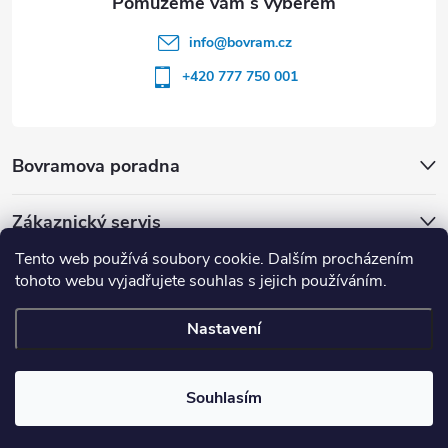
info
@
bovram.cz
+420 777 750 001
Bovramova poradna
Zákaznický servis
Tento web používá soubory cookie. Dalším procházením
tohoto webu vyjadřujete souhlas s jejich používáním.
Nastavení
Copyright 2026
BOVRAM.cz
. Všechna práva vyhrazena.
Souhlasím
Vytvořil Shoptet
| nastavilo & upravilo
ZOOM STUDIO