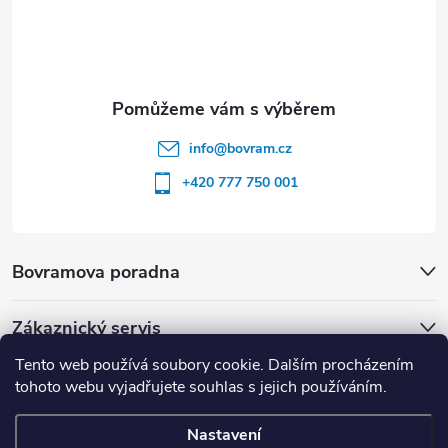
info
@
bovram.cz
+420 777 750 001
Bovramova poradna
Zákaznický servis
Tento web používá soubory cookie. Dalším procházením
tohoto webu vyjadřujete souhlas s jejich používáním.
Nastavení