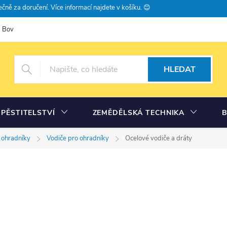
čně za doručení. Více informací najdete v košíku. 😊
Bovramova poradna
Moje objednávka
HLEDAT
PĚSTITELSTVÍ
ZEMĚDĚLSKÁ TECHNIKA
é ohradníky
Vodiče pro ohradníky
Ocelové vodiče a dráty