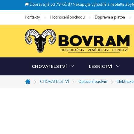
Přejít
🚚 Doprava již od 79 Kč! 📦 Nakupujte výhodně a neplaťte zbyte
na
Kontakty
Hodnocení obchodu
Doprava a platba
obsah
CHOVATELSTVÍ
LESNICTVÍ
CHOVATELSTVÍ
Oplocení pastvin
Elektrick
Domů