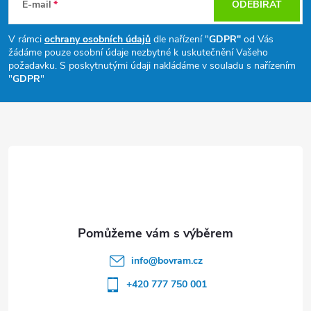
á
E-mail
ODEBÍRAT
p
V rámci
ochrany osobních údajů
dle nařízení "
GDPR"
od Vás
žádáme pouze osobní údaje nezbytné k uskutečnění Vašeho
a
požadavku. S poskytnutými údaji nakládáme v souladu s nařízením
"
GDPR
"
t
í
info
@
bovram.cz
+420 777 750 001