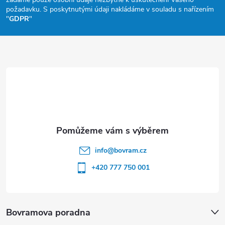
a
požadavku. S poskytnutými údaji nakládáme v souladu s nařízením
"
GDPR
"
t
í
info
@
bovram.cz
+420 777 750 001
Bovramova poradna