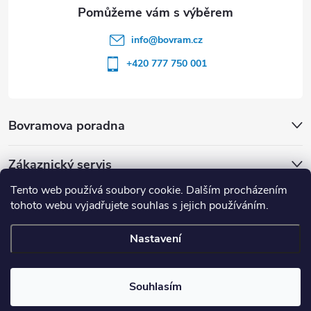
info
@
bovram.cz
+420 777 750 001
Bovramova poradna
Zákaznický servis
Tento web používá soubory cookie. Dalším procházením
tohoto webu vyjadřujete souhlas s jejich používáním.
Nastavení
Copyright 2026
BOVRAM.cz
. Všechna práva vyhrazena.
Souhlasím
Vytvořil Shoptet
| nastavilo & upravilo
ZOOM STUDIO