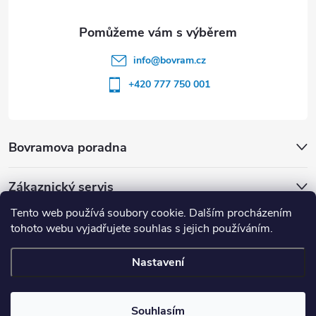
info
@
bovram.cz
+420 777 750 001
Bovramova poradna
Zákaznický servis
Tento web používá soubory cookie. Dalším procházením
tohoto webu vyjadřujete souhlas s jejich používáním.
Nastavení
Copyright 2026
BOVRAM.cz
. Všechna práva vyhrazena.
Souhlasím