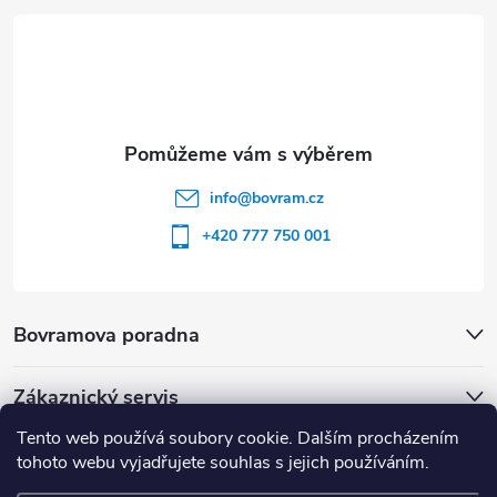
í
info
@
bovram.cz
+420 777 750 001
Bovramova poradna
Zákaznický servis
Tento web používá soubory cookie. Dalším procházením
tohoto webu vyjadřujete souhlas s jejich používáním.