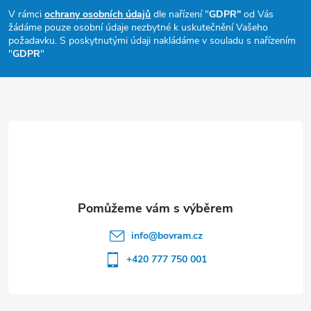
p
V rámci
ochrany osobních údajů
dle nařízení "
GDPR"
od Vás
žádáme pouze osobní údaje nezbytné k uskutečnění Vašeho
a
požadavku. S poskytnutými údaji nakládáme v souladu s nařízením
"
GDPR
"
t
í
info
@
bovram.cz
+420 777 750 001