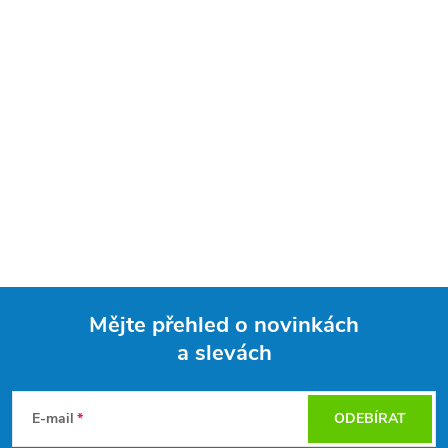
Mějte přehled o novinkách
a slevách
Z
á
E-mail
ODEBÍRAT