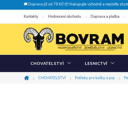
Přejít
🚚 Doprava již od 79 Kč! 📦 Nakupujte výhodně a neplaťte zbyte
na
Kontakty
Hodnocení obchodu
Doprava a platba
obsah
CHOVATELSTVÍ
LESNICTVÍ
CHOVATELSTVÍ
Potřeby pro kočky a psy
Pe
Domů