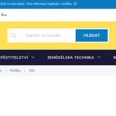
čně za doručení. Více informací najdete v košíku. 😊
Bovramova poradna
Moje objednávka
HLEDAT
PĚSTITELSTVÍ
ZEMĚDĚLSKÁ TECHNIKA
s
Pelíšky
XXL