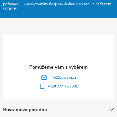
a
požadavku. S poskytnutými údaji nakládáme v souladu s nařízením
"
GDPR
"
t
í
info
@
bovram.cz
+420 777 750 001
Bovramova poradna