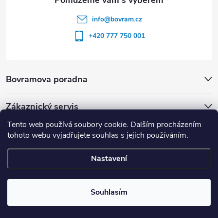
info
@
bovram.cz
+420 777 750 001
Bovramova poradna
Zákaznický servis
Tento web používá soubory cookie. Dalším procházením
tohoto webu vyjadřujete souhlas s jejich používáním.
Nastavení
Copyright 2026
BOVRAM.cz
. Všechna práva vyhrazena.
Souhlasím
Vytvořil Shoptet
| nastavilo & upravilo
ZOOM STUDIO