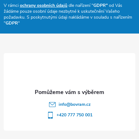
p
V rámci
ochrany osobních údajů
dle nařízení "
GDPR"
od Vás
žádáme pouze osobní údaje nezbytné k uskutečnění Vašeho
a
požadavku. S poskytnutými údaji nakládáme v souladu s nařízením
"
GDPR
"
t
í
info
@
bovram.cz
+420 777 750 001