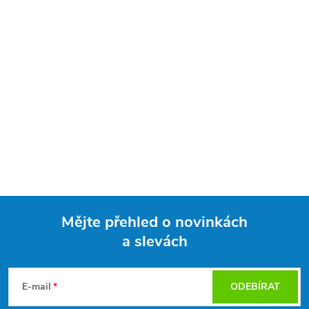
Mějte přehled o novinkách
a slevách
Z
á
E-mail
ODEBÍRAT