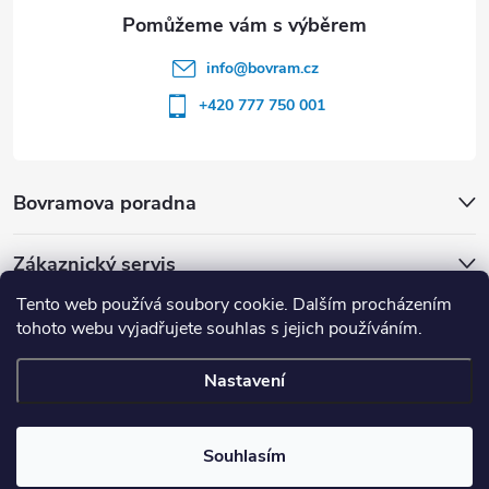
info
@
bovram.cz
+420 777 750 001
Bovramova poradna
Zákaznický servis
Tento web používá soubory cookie. Dalším procházením
tohoto webu vyjadřujete souhlas s jejich používáním.
Nastavení
Copyright 2026
BOVRAM.cz
. Všechna práva vyhrazena.
Souhlasím
Vytvořil Shoptet
| nastavilo & upravilo
ZOOM STUDIO