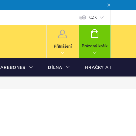
CZK
NÁKUPNÍ
KOŠÍK
Prázdný košík
Přihlášení
BAREBONES
DÍLNA
HRAČKY A MODELY