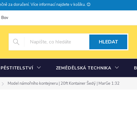
čně za doručení. Více informací najdete v košíku. 😊
Bovramova poradna
Moje objednávka
HLEDAT
PĚSTITELSTVÍ
ZEMĚDĚLSKÁ TECHNIKA
Model námořního kontejneru | 20ft Kontainer Šedý | MarGe 1:32