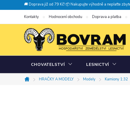
Přejít
🚚 Doprava již od 79 Kč! 📦 Nakupujte výhodně a neplaťte zbyte
na
Kontakty
Hodnocení obchodu
Doprava a platba
obsah
CHOVATELSTVÍ
LESNICTVÍ
HRAČKY A MODELY
Modely
Kamiony 1:32
Domů