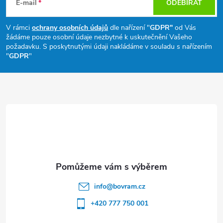
á
E-mail
ODEBÍRAT
p
V rámci
ochrany osobních údajů
dle nařízení "
GDPR"
od Vás
žádáme pouze osobní údaje nezbytné k uskutečnění Vašeho
a
požadavku. S poskytnutými údaji nakládáme v souladu s nařízením
"
GDPR
"
t
í
info
@
bovram.cz
+420 777 750 001