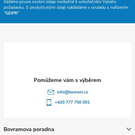
žádáme pouze osobní údaje nezbytné k uskutečnění Vašeho
a
požadavku. S poskytnutými údaji nakládáme v souladu s nařízením
"
GDPR
"
t
í
info
@
bovram.cz
+420 777 750 001
Bovramova poradna