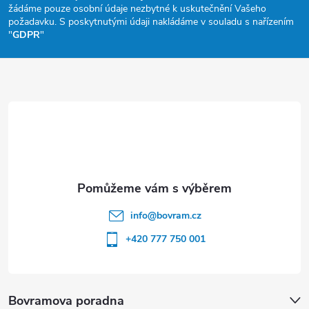
žádáme pouze osobní údaje nezbytné k uskutečnění Vašeho
a
požadavku. S poskytnutými údaji nakládáme v souladu s nařízením
"
GDPR
"
t
í
info
@
bovram.cz
+420 777 750 001
Bovramova poradna