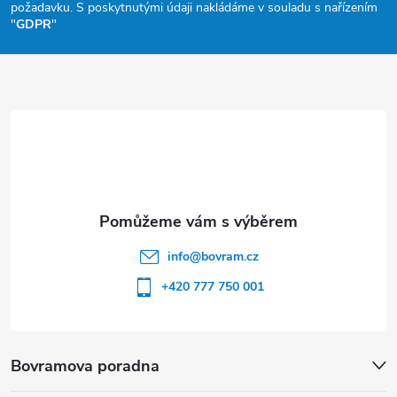
a
požadavku. S poskytnutými údaji nakládáme v souladu s nařízením
"
GDPR
"
t
í
info
@
bovram.cz
+420 777 750 001
Bovramova poradna