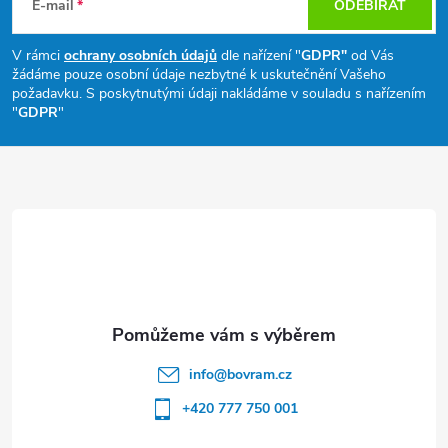
á
E-mail
ODEBÍRAT
p
V rámci
ochrany osobních údajů
dle nařízení "
GDPR"
od Vás
žádáme pouze osobní údaje nezbytné k uskutečnění Vašeho
a
požadavku. S poskytnutými údaji nakládáme v souladu s nařízením
"
GDPR
"
t
í
info
@
bovram.cz
+420 777 750 001