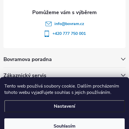
info
@
bovram.cz
+420 777 750 001
Bovramova poradna
Zákaznický servis
Tento web používá soubory cookie. Dalším procházením
tohoto webu vyjadřujete souhlas s jejich používáním.
Nastavení
Copyright 2026
BOVRAM.cz
. Všechna práva vyhrazena.
Souhlasím