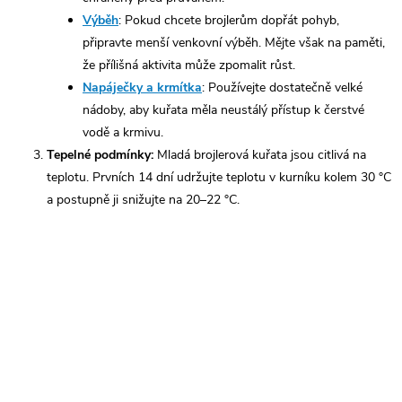
Výběh
: Pokud chcete brojlerům dopřát pohyb,
připravte menší venkovní výběh. Mějte však na paměti,
že přílišná aktivita může zpomalit růst.
Napáječky a krmítka
: Používejte dostatečně velké
nádoby, aby kuřata měla neustálý přístup k čerstvé
vodě a krmivu.
Tepelné podmínky:
Mladá brojlerová kuřata jsou citlivá na
teplotu. Prvních 14 dní udržujte teplotu v kurníku kolem 30 °C
a postupně ji snižujte na 20–22 °C.