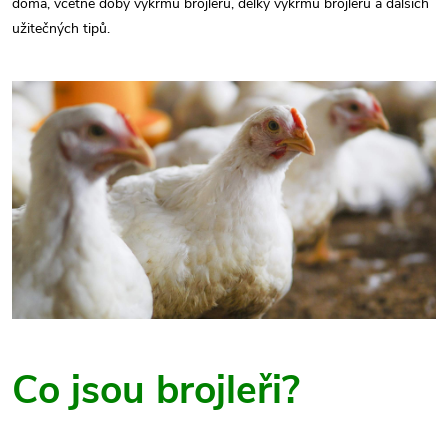
doma, včetně doby výkrmu brojlerů, délky výkrmu brojlerů a dalších
užitečných tipů.
Co jsou brojleři?