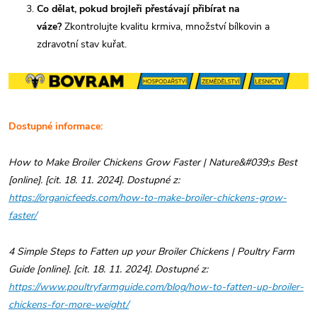
Co dělat, pokud brojleři přestávají přibírat na
váze?
Zkontrolujte kvalitu krmiva, množství bílkovin a
zdravotní stav kuřat.
Dostupné informace:
How to Make Broiler Chickens Grow Faster | Nature&#039;s Best
[online]. [cit. 18. 11. 2024]. Dostupné z:
https://organicfeeds.com/how-to-make-broiler-chickens-grow-
faster/
4 Simple Steps to Fatten up your Broiler Chickens | Poultry Farm
Guide [online]. [cit. 18. 11. 2024]. Dostupné z:
https://www.poultryfarmguide.com/blog/how-to-fatten-up-broiler-
chickens-for-more-weight/