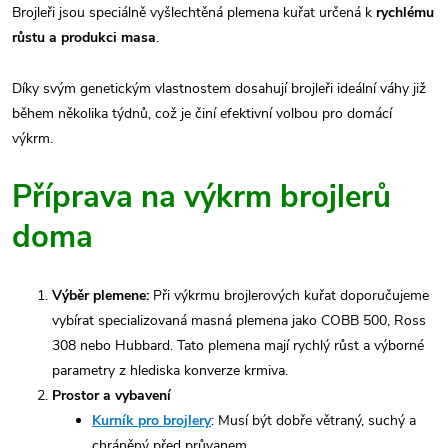
Brojleři jsou speciálně vyšlechtěná plemena kuřat určená k
rychlému
růstu a produkci masa
.
Díky svým genetickým vlastnostem dosahují brojleři ideální váhy již
během několika týdnů, což je činí efektivní volbou pro domácí
výkrm.
Příprava na výkrm brojlerů
doma
Výběr plemene:
Při výkrmu brojlerových kuřat doporučujeme
vybírat specializovaná masná plemena jako COBB 500, Ross
308 nebo Hubbard. Tato plemena mají rychlý růst a výborné
parametry z hlediska konverze krmiva.
Prostor a vybavení
Kurník pro brojlery
: Musí být dobře větraný, suchý a
chráněný před průvanem.