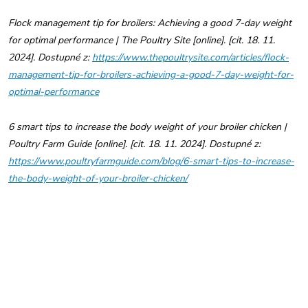
Flock management tip for broilers: Achieving a good 7-day weight
for optimal performance | The Poultry Site [online]. [cit. 18. 11.
2024]. Dostupné z:
https://www.thepoultrysite.com/articles/flock-
management-tip-for-broilers-achieving-a-good-7-day-weight-for-
optimal-performance
6 smart tips to increase the body weight of your broiler chicken |
Poultry Farm Guide [online]. [cit. 18. 11. 2024]. Dostupné z:
https://www.poultryfarmguide.com/blog/6-smart-tips-to-increase-
the-body-weight-of-your-broiler-chicken/