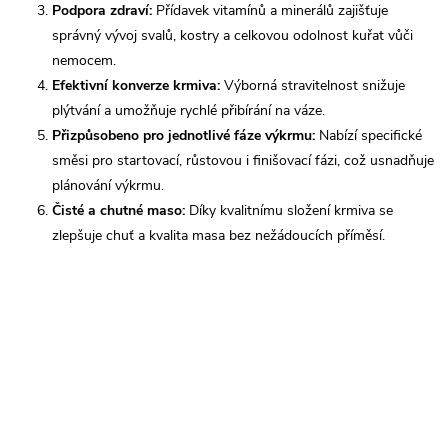
Podpora zdraví:
Přídavek vitamínů a minerálů zajišťuje
správný vývoj svalů, kostry a celkovou odolnost kuřat vůči
nemocem.
Efektivní konverze krmiva:
Výborná stravitelnost snižuje
plýtvání a umožňuje rychlé přibírání na váze.
Přizpůsobeno pro jednotlivé fáze výkrmu:
Nabízí specifické
směsi pro startovací, růstovou i finišovací fázi, což usnadňuje
plánování výkrmu.
Čisté a chutné maso:
Díky kvalitnímu složení krmiva se
zlepšuje chuť a kvalita masa bez nežádoucích příměsí.