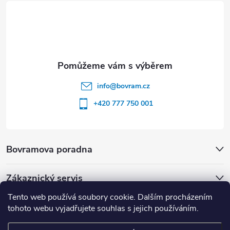
í
info
@
bovram.cz
+420 777 750 001
Bovramova poradna
Zákaznický servis
Tento web používá soubory cookie. Dalším procházením
tohoto webu vyjadřujete souhlas s jejich používáním.