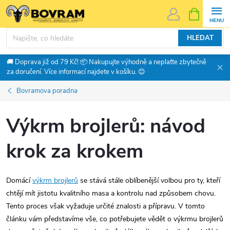
Přejít
NÁKUPNÍ
KOŠÍK
na
obsah
HLEDAT
🚚 Doprava již od 79 Kč! 📦 Nakupujte výhodně a neplaťte zbytečně
za doručení. Více informací najdete v košíku. 😊
Bovramova poradna
Výkrm brojlerů: návod
krok za krokem
Domácí
výkrm brojlerů
se stává stále oblíbenější volbou pro ty, kteří
chtějí mít jistotu kvalitního masa a kontrolu nad způsobem chovu.
Tento proces však vyžaduje určité znalosti a přípravu. V tomto
článku vám představíme vše, co potřebujete vědět o výkrmu brojlerů