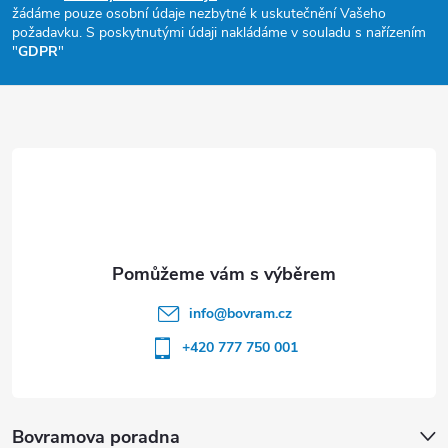
žádáme pouze osobní údaje nezbytné k uskutečnění Vašeho
a
požadavku. S poskytnutými údaji nakládáme v souladu s nařízením
"
GDPR
"
t
í
info
@
bovram.cz
+420 777 750 001
Bovramova poradna