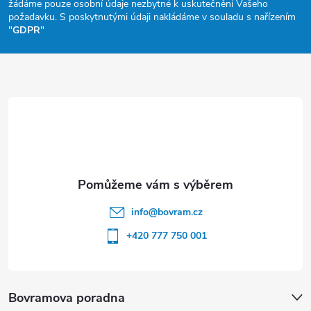
žádáme pouze osobní údaje nezbytné k uskutečnění Vašeho
a
požadavku. S poskytnutými údaji nakládáme v souladu s nařízením
"
GDPR
"
t
í
info
@
bovram.cz
+420 777 750 001
Bovramova poradna